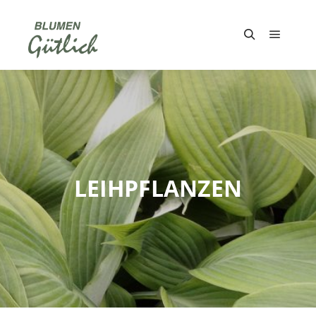
Hauptm
Suchen
LEIHPFLANZEN